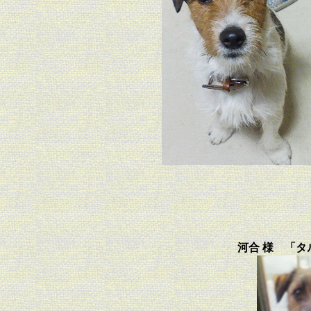
河合 様 「タ