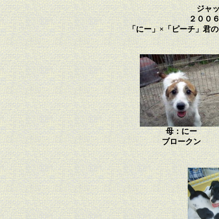
ジャ
２００
「にー」×「ピーチ」君
母：にー
ブロークン