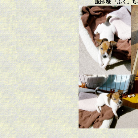
服部 様 「ふく」