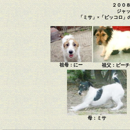
２００
ジャ
「ミサ」×「ピッコロ」
祖母：にー
祖父：ピーチ
母：ミサ