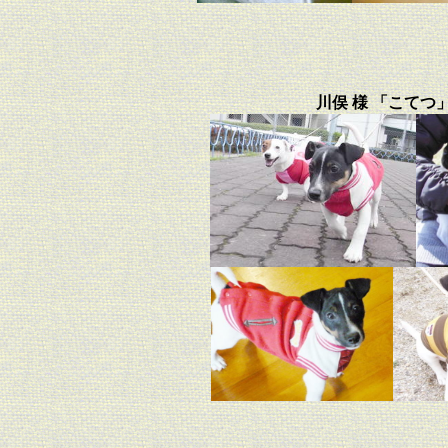
川俣 様 「こてつ