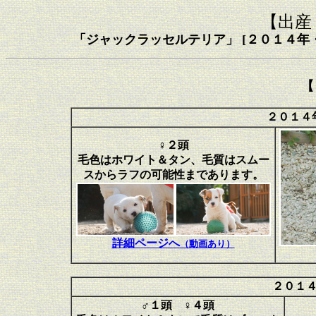
【出産
「ジャックラッセルテリア」 [２０１４年
【
２０１４
♀２頭
毛色はホワイト＆タン、毛質はスムー
スからラフの可能性まであります。
詳細ページへ
（動画あり）
２０１
♂１頭 ♀４頭