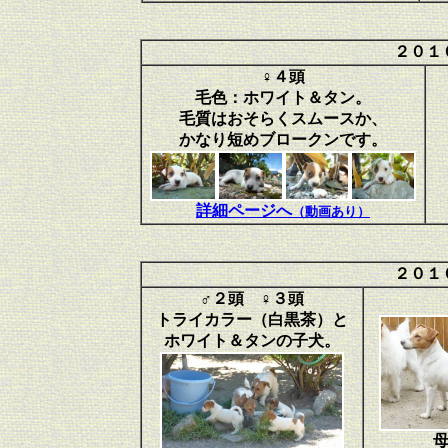
２０１
♀４頭
毛色：ホワイト＆タン。
毛質はおそらくスムースか、
かなり短めブロークンです。
詳細ページへ
（動画あり）
２０１
♂２頭 ♀３頭
トライカラー（白黒茶）と
ホワイト＆タンの子犬。