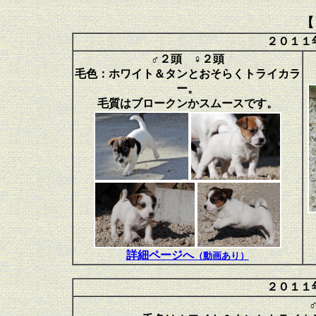
【
２０１１
♂２頭 ♀２頭
毛色：ホワイト＆タンとおそらくトライカラ
ー。
毛質はブロークンかスムースです。
詳細ページへ
（動画あり）
２０１１