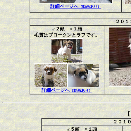
詳細ページへ
（動画あり）
２０１
♂２頭 ♀１頭
毛質はブロークンとラフです。
詳細ページへ
（動画あり）
【
２０１
♂５頭 ♀１頭